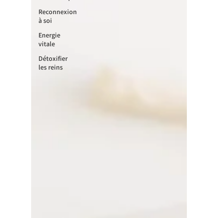
Reconnexion
à soi
Energie
vitale
Détoxifier
les reins