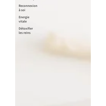
Reconnexion
à soi
Energie
vitale
Détoxifier
les reins