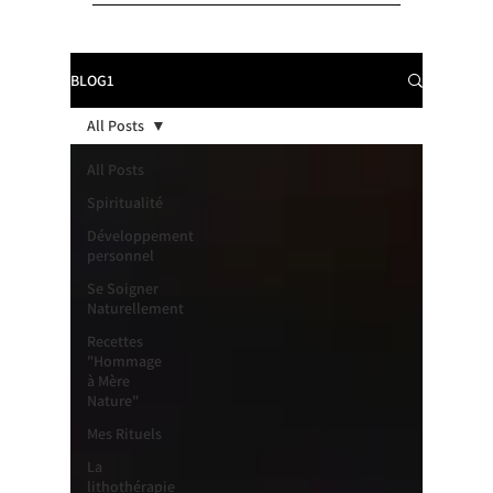
BLOG1
All Posts
All Posts
Spiritualité
Développement
personnel
Se Soigner
Naturellement
Recettes
"Hommage
à Mère
Nature"
Mes Rituels
La
lithothérapie