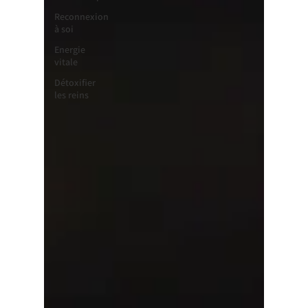
Reconnexion
à soi
Energie
vitale
Détoxifier
les reins