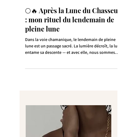
7 oct. 2025
🌕🔥 Après la Lune du Chasseur
: mon rituel du lendemain de
pleine lune
Dans la voie chamanique, le lendemain de pleine
lune est un passage sacré. La lumière décroît, la lune
entame sa descente — et avec elle, nous sommes
invités à redescendre aussi. Ce n’est plus le moment
de manifester, de demander, de pousser. C’est le
moment de laisser aller.