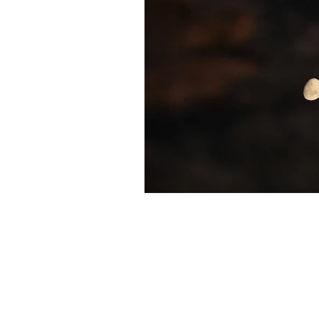
Energie vitale
Détoxifie