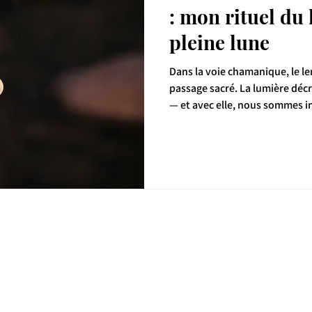
: mon rituel du
r les reins
pleine lune
Dans la voie chamanique, le l
passage sacré. La lumière décroît, la lune entame sa descente
— et avec elle, nous sommes inv
n’est plus le moment de manif
pousser. C’est le moment de 