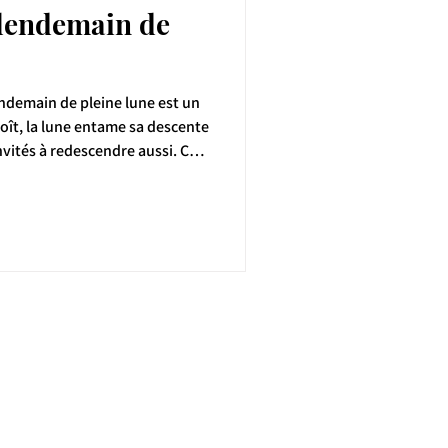
 lendemain de
endemain de pleine lune est un
ités à redescendre aussi. Ce
ester, de demander, de
laisser aller.