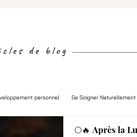
icles de blog
veloppement personnel
Se Soigner Naturellement
 Nature"
Mes Rituels
La lithothérapie
Reco
🌕🔥 Après la L