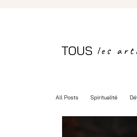
TOUS
les art
All Posts
Spiritualité
Dé
Recettes "Hommage à Mère