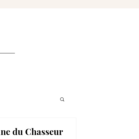
nnexion à soi
une du Chasseur