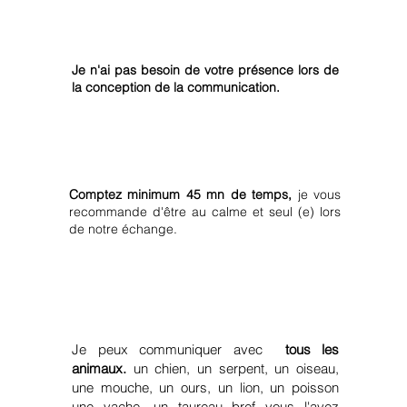
Dois-je être présent(e) lors de
l'établissement de la communication ?
Je n'ai pas besoin de votre présence lors de
la conception de la communication.
Combien de temps dure le rendez-vous
débriefing ?
Comptez minimum 45 mn de temps,
je vous
recommande d'être au calme et seul (e) lors
de notre échange.
La communication est adaptée pour
quel animal ?
Je peux communiquer avec
tous les
animaux.
un chien, un serpent, un oiseau,
une mouche, un ours, un lion, un poisson
une vache, un taureau bref vous l'avez