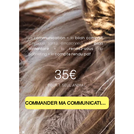
La
communication
+ le
bilan complet
(physique, santé, émotionnel.) + le
bilan
alimentaire
+ le
rendez-vous
de
débriefing + le
compte rendu pdf
35
€
POUR 1 SEUL ANIMAL
COMMANDER MA COMMUNICATION ANIMALE