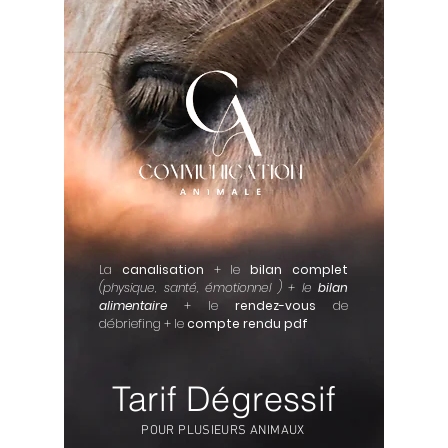
La
canalisation
+ le
bilan complet
(physique, santé, émotionnel ) + le
bilan
alimentaire
+ le
rendez-vous
de
débriefing + le
compte rendu pdf
Tarif Dégressif
POUR PLUSIEURS ANIMAUX