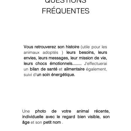
FRÉQUENTES
Quels sont les informations que l'on
retrouve dans la canalisation ?
Vous retrouverez son histoire
(utile pour les
animaux adoptés )
leurs besoins, leurs
envies, leurs messages, leur mission de vie,
leurs chocs émotionnels........
J'effectuerai
un
bilan de santé
et
alimentaire
également,
suivi d'
un soin énergétique.
De quoi avez-vous besoin pour
l'établissement de la communication ?
Une
photo de votre animal récente,
individuelle avec le regard bien visible, son
âge
et son
petit nom
.