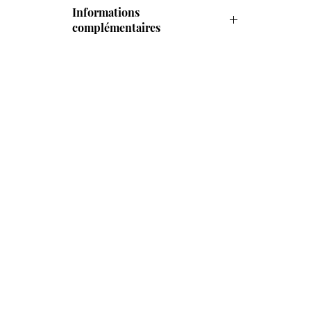
Informations
complémentaires
Poids : 25g
Couleur : Orange, Rose, Rouge
Signe astologique : Bélier, Taureau, 
Vierge, Scorpion
Vertus énergétique : Circulation 
sanguine, Mémoire, Dynamisme, 
Réussite
Type de pierre : Cornaline
Chakra : Lombaire
Type de bracelet : 6mm
Catégorie de pierre : Pierres fines, 
Pierres semi-précieuses