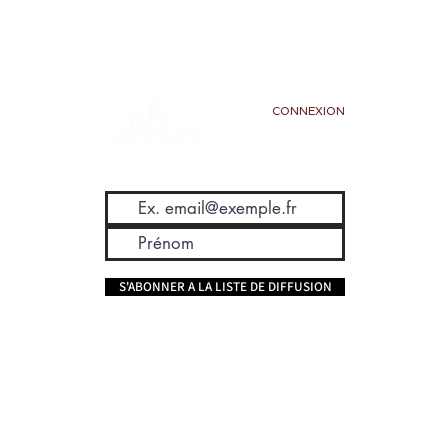
Poids : 500g
Couleur : Blanc, Bleu, Jaune, Noir, 
Orange, Rose, Rouge, Vert, Violet
Type de pierre : Agate, Jade, 
Labrodorite
CONNEXION
Signe astrologique : Taureau, Cancer, 
Vierge, Balance, Scorpion, Sagittaire, 
Poisson
Chakra : Coeur, Gorge, Plexus solaire, 
Racine
Vertus énergétique : Blessures 
émotionnelles, Clairvoyance, Courage, 
Paix intérieure, Protection, 
S'ABONNER A LA LISTE DE DIFFUSION
Température corporelle