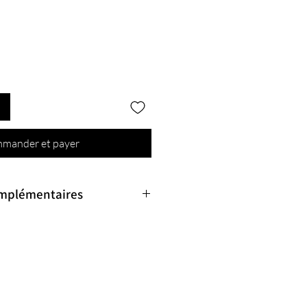
mander et payer
omplémentaires
 Pierres fines, Pierres semi-précieuses
tz
ules