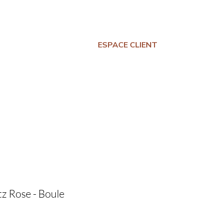
ESPACE CLIENT
 GRATUITES
A PROPOS
BLOG
CONTAC
z Rose - Boule