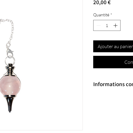
Prix
20,00 €
Quantité
*
Ajouter au panier
Com
Informations c
Poids
 : 25g
Catégorie de pierre
 :
Type de pierre
 : Quar
Type de pendule
 : Bo
Couleur
 : Rose